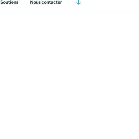
Descendre
 Soutiens
Nous contacter
au
contenu
tion !
 le dialogue
trimoine et
ecréation,
. Il fait aussi
er à la place