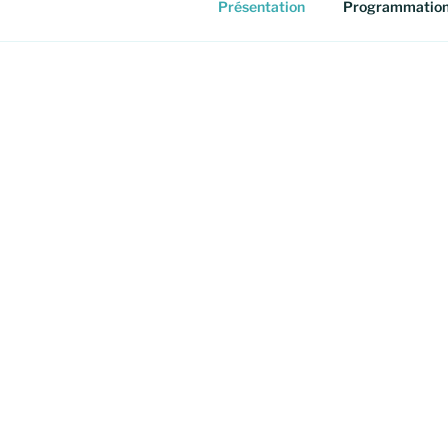
Présentation
Programmatio
Seven
“Vivant !”,
entre sing
patrimoin
portée par les
écho à notre