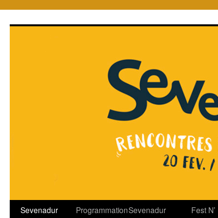
Sevenadur
Programmation
Sevenadur
Fest N’