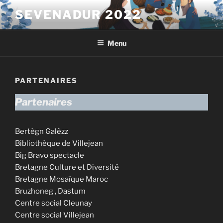
Aller
SEVENADUR 2022
au
contenu
principal
Menu
PARTENAIRES
Partenaires
Bertègn Galèzz
Bibliothèque de Villejean
Big Bravo spectacle
Bretagne Culture et Diversité
Bretagne Mosaïque Maroc
Bruzhoneg , Dastum
Centre social Cleunay
Centre social Villejean