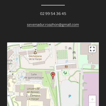
02 99 54 36 45
sevenadur.roazhon@gmail.com
+
−