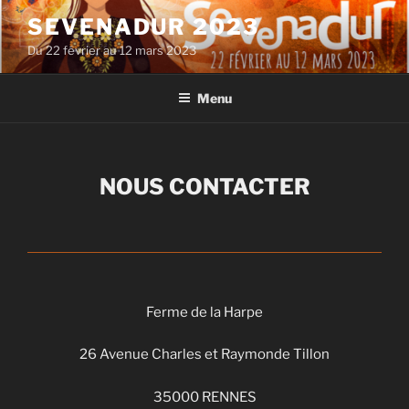
Aller
SEVENADUR 2023
au
Du 22 février au 12 mars 2023
contenu
principal
Menu
NOUS CONTACTER
Ferme de la Harpe
26 Avenue Charles et Raymonde Tillon
35000 RENNES